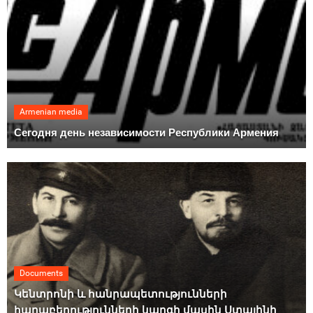
Armenian media
Сегодня день независимости Республики Армения
Documents
Կենտրոնի և հանրապետությունների
հարաբերությունների կարգի մասին Ստալինի