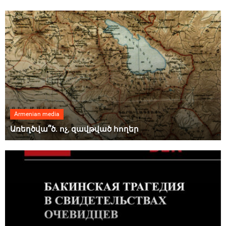
Armenian media
Առեղծվա՞ծ. ոչ, զավթված հողեր