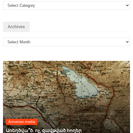
Archives
Armenian media
Առեղծվա՞ծ. ոչ, զավթված հողեր