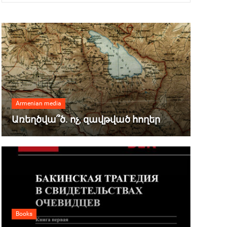
Armenian media
Առեղծվա՞ծ. ոչ, զավթված հողեր
Books