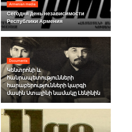
Armenian media
Сегодня день независимости
Республики Армения
Documents
Կենտրոնի և
հանրապետությունների
հարաբերությունների կարգի
մասին Ստալինի նամակը Լենինին