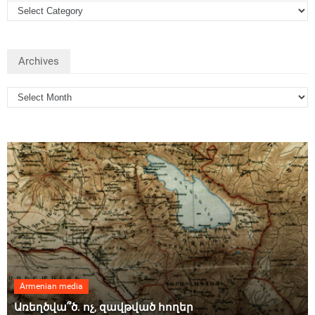
Archives
Armenian media
Առեղծվա՞ծ. ոչ, զավթված հողեր