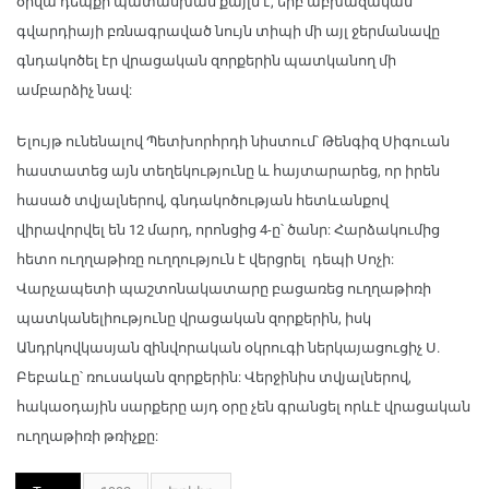
օրվա դեպքի պատասխան քայլն է, երբ աբխազական
գվարդիայի բռնագրաված նույն տիպի մի այլ ջերմանավը
գնդակոծել էր վրացական զորքերին պատկանող մի
ամբարձիչ նավ:
Ելույթ ունենալով Պետխորհրդի նիստում՝ Թենգիզ Սիգուան
հաստատեց այն տեղեկությունը և հայտարարեց, որ իրեն
հասած տվյալներով, գնդակոծության հետևանքով
վիրավորվել են 12 մարդ, որոնցից 4-ը՝ ծանր: Հարձակումից
հետո ուղղաթիռը ուղղություն է վերցրել դեպի Սոչի:
Վարչապետի պաշտոնակատարը բացառեց ուղղաթիռի
պատկանելիությունը վրացական զորքերին, իսկ
Անդրկովկասյան զինվորական օկրուգի ներկայացուցիչ Ս.
Բեբաևը՝ ռուսական զորքերին: Վերջինիս տվյալներով,
հակաօդային սարքերը այդ օրը չեն գրանցել որևէ վրացական
ուղղաթիռի թռիչքը: