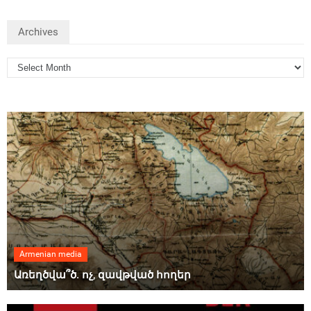
Archives
Armenian media
Առեղծվա՞ծ. ոչ, զավթված հողեր