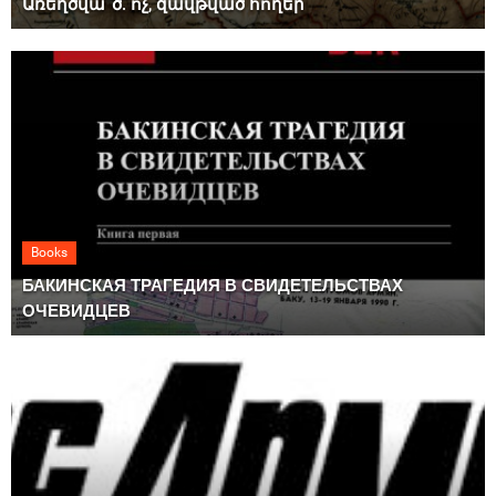
Առեղծվա՞ծ. ոչ, զավթված հողեր
Books
БАКИНСКАЯ ТРАГЕДИЯ В СВИДЕТЕЛЬСТВАХ
ОЧЕВИДЦЕВ