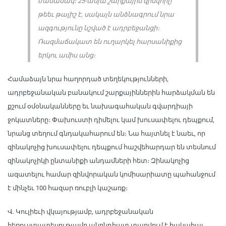
ժամանակ։ 25-ամյա շարքային զինվորը
թեեւ թալիշ է, սակայն անձնագրում նրա
ազգությունը նշված է ադրբեջանցի։
Ռազմաճակատ են ուղարկել հարսանիքից
երկու ամիս անց։
Համաձայն նրա հաղորդած տեղեկությունների,
ադրբեջանական բանակում շարքայիններին հարձակման են
քշում օմօնականները եւ նախագահական գվարդիայի
ջոկատները։ Փախուստի դիմելու կամ խուսափելու դեպքում,
նրանց տեղում գնդակահարում են։ Նա հայտնել է նաեւ, որ
զինակոչից խուսափելու դեպքում հաշվեհարդար են տեսնում
զինակոչիկի ընտանիքի անդամների հետ։ Զինակոչից
ազատելու համար զինվորական կոմիսարիատը պահանջում
է մինչեւ 100 հազար ռուբլի կաշառք։
Վ. Կուլիեւի վկայությամբ, ադրբեջանական
հեռուստատեսությամբ անընդհատ տարվում է հակահայ