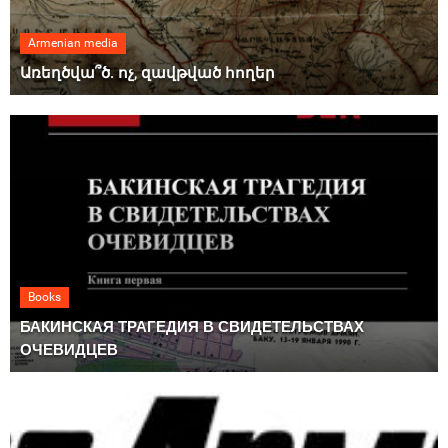
Armenian media
Առեղծվա՞ծ. ոչ, զավթված հողեր
Books
БАКИНСКАЯ ТРАГЕДИЯ В СВИДЕТЕЛЬСТВАХ
ОЧЕВИДЦЕВ