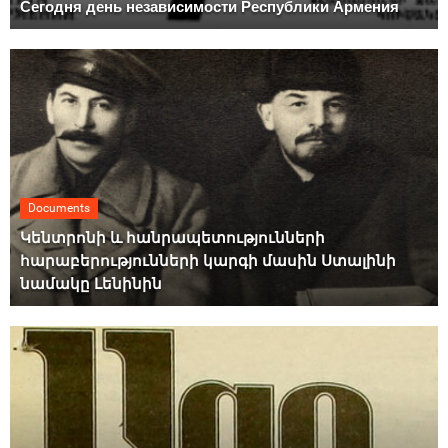
Сегодня день независимости Республики Армения
Documents
Կենտրոնի և հանրապետությունների
հարաբերությունների կարգի մասին Ստալինի
նամակը Լենինին