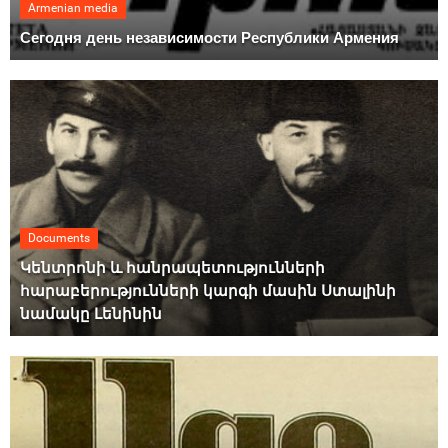
Armenian media
Сегодня день независимости Республики Армения
Documents
Կենտրոնի և հանրապետությունների
հարաբերությունների կարգի մասին Ստալինի
նամակը Լենինին