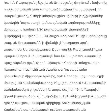
Կարեն Բաբուրյանը նշել է, թե Ադրբեջանը փորձում է ձախողել
ռուսաստանյան խաղաղարար ծրագիրը՝ հասկանալով, որ
տարանջատիչ ուժերի տեղաբաշխումը լուրջ խոչընդոտներ
կստեղծի Ղարաբաղի դեմ ռազմական գործողությունները
վերսկսելու համար։ ԼՂՀ քաղաքական դիտորդների
կարծիքով, պաշտոնական Բաքուն ձգտում է աշխարհին ցույց
տալ, թե Ռուսաստանն ի վիճակի չէ խաղաղություն
ապահովել Անդրկովկասում։ Ըստ Կարեն Բաբուրյանի՝ այս
պայմաններում միանգամայն հասկանալի է Ռուսաստանի
պաշտպանության փոխնախարար Գեորգի Կոնդրատևի
հայտարարությունն այն մասին, թե Ռուսաստանը
կհրաժարվի միջնորդությունից, եթե Ադրբեջանը չստորագրի
մոսկովյան համաձայնագիրը։ Ինչ վերաբերում է Հայաստանի
սահմանամերձ շրջաններին, ապա մայիսի 19-ին Ղազախի
շրջանի տարածքից գնդակոծվել են Իջևանի շրջանի Վազաշեն
գյուղի պաշտպանական դիրքերը։ Տուժածներ չկան։
Հայկական սահմանապահ ուժերը պատասխան