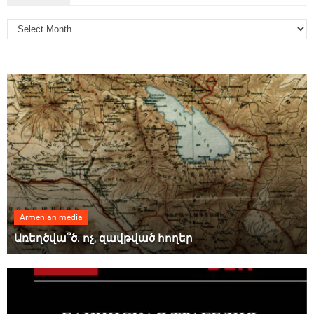
Armenian media
Առեղծվա՞ծ. ոչ, զավթված հողեր