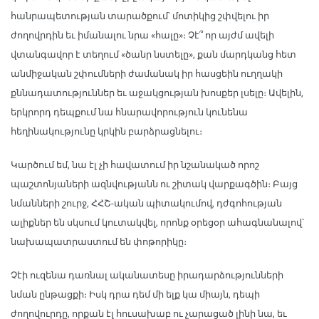
հանրապետության տարածքում՝ մոտիկից շփվելու իր
ժողովրդին եւ իմանալու նրա «հալը»։ Չէ՞ որ այժմ ավելի
վտանգավոր է տեղում «ծանր նստելը», քան մարդկանց հետ
անմիջական շփումների ժամանակ իր հասցեին ուղղակի
քննադատություններ եւ աջակցության խոսքեր լսելը։ Ավելին,
երկրորդ դեպքում նա հնարավորություն կունենա
հեղինակությունը կրկին բարձրացնելու։
Կարծում եմ, նա էլ չի հավատում իր նշանակած որոշ
պաշտոնյաների ազնվությանն ու շիտակ վարքագծին։ Բայց
նմանների շուրջ, ՀՀՇ-ական պիտակումով, դժգոհության
ալիքներ են սկսում կուտակվել, որոնք օրեցօր ահագնանալով՝
նախապատրաստում են փոթորիկը։
Չէի ուզենա դառնալ ականատեսը իրադարձությունների
նման ընթացքի։ Իսկ դրա դեմ մի ելք կա միայն, դեպի
ժողովուրդը, որքան էլ հուսախաբ ու չարացած լինի նա, եւ