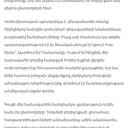
բացառենք, երբ նա մեկնել էր Լենինական) իր ավելի քան մեկ
միլիոն ընտրողների հետ։
Կոմունիստական պրակտիկա է, կհակաճառեն ոմանք՝
հիշեցնելով նախկին կոմունիստ ղեկավարների նմանօրինակ
բազմաթիվ հանդիպումները։ Բայց այն ժամանակ դա թեթեւ
պարտականություն էր եւ ձեւական բնույթ էր կրում։ Իսկ
հիմա՞, կարծում եմ` հակառակը։ Ուզում եմ հիշցնել մեր
նախագահի կողմից հարգված Բորիս Ելցինի վերջին
ուղեւորությունը Ռուսաստանի տարբեր քաղաքներ, ուր նա,
իրեն հատուկ խիզախ կեցվածքով, չերկնչելով ժողովրդի
ահագնացող դժգոհությունից, փորձում էր հաղորդակցության
անմիջական եզրեր գտնել:
Գուցե մեր նախագահին հանդիպելու ցանկություն ունեն
նաեւ իր ընտրողները` հոգսերի բեռից կքած, ցրտահար,
հանցագործությունների աննախադեպ աճին ականատես,
նորօրյա իշխանավորների վարքագծից հիասթափված,