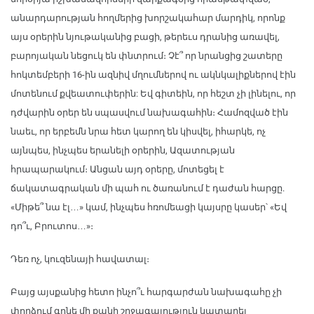
անարդարության հողմերից խորշակահար մարդիկ, որոնք
այս օրերին նյութականից բացի, թերեւս դրանից առավել,
բարոյական նեցուկ են փնտրում։ Չէ՞ որ նրանցից շատերը
հոկտեմբերի 16-ին ազնիվ մղումներով ու ակնկալիքներով էին
մոտենում քվեատուփերին: Եվ գիտեին, որ հեշտ չի լինելու, որ
դժվարին օրեր են սպասվում նախագահին։ Համոզված էին
նաեւ, որ երբեմն նրա հետ կարող են կիսվել, իհարկե, ոչ
այնպես, ինչպես երանելի օրերին, Ազատության
հրապարակում։ Անցան այդ օրերը, մոտեցել է
ճակատագրական մի պահ ու ծառանում է դաժան հարցը.
«Միթե՞ նա էլ…» կամ, ինչպես հռոմեացի կայսրը կասեր՝ «Եվ
դո՞ւ, Բրուտոս…»։
Դեռ ոչ, կուզենայի հավատալ։
Բայց այսքանից հետո ինչո՞ւ հարգարժան նախագահը չի
փորձում գոնե մի քանի շրջագայություն կատարել