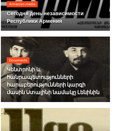
Armenian media
Сегодня день независимости
Республики Армения
Documents
Կենտրոնի և
հանրապետությունների
հարաբերությունների կարգի
մասին Ստալինի նամակը Լենինին