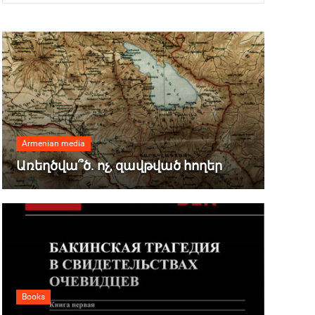
Armenian media
Առեղծվա՞ծ. ոչ, զավթված հողեր
Books