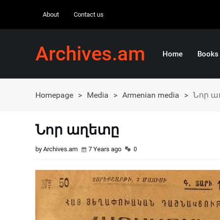
About
Contact us
Archives.am
Home
Books
Homepage
>
Media
>
Armenian media
>
Նոր ա
Նոր աղետը
by Archives.am
7 Years ago
0