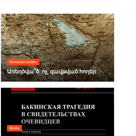
Armenian media
Առեղծվա՞ծ. ոչ, զավթված հողեր
Books