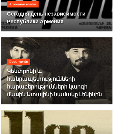
Armenian media
Сегодня день независимости
Республики Армения
Documents
Կենտրոնի և
հանրապետությունների
հարաբերությունների կարգի
մասին Ստալինի նամակը Լենինին