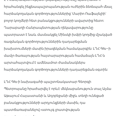
հրահանգել ինքնապաշտպանության ուժերին ձեռնպահ մնալ
հարձակողական գործողություններից՝ Մարիո Ռաֆայելիի՝
բոլոր կողմերի հետ բանակցությունների ավարտից հետո:
Ղարաբաղի Հանրապետության ղեկավարությունը
պատրաստ է նաև մասնակցել Մինսկի խմբի կողմից մշակված
ռազմական գործողություններին դադարեցման
խախտումների մասին իրազեկման համակարգին: ԼՂՀ ԳԽ–ի
մամլո ծառայության հայտարարության համաձայն ԼՂՀ-ն
արտահայտվում է ամենամոտ ժամանակներս
հարձակողական գործողությունների դադարեցման օգտին:
ԼՂՀ ԳԽ-ի նախագահի պաշտոնակատար Գեորգի
Պետրոսյանը հրաժարվել է որևէ մեկնաբանություն տալ Ալմա
Աթայում Հայաստանի և Ադրբեջանի միջև տեղի ունեցած
բանակցությունների արդյունքների մասին, դա
պատճառաբանելով «ստույգ լրատվության