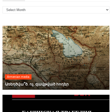
Armenian media
Առեղծվա՞ծ. ոչ, զավթված հողեր