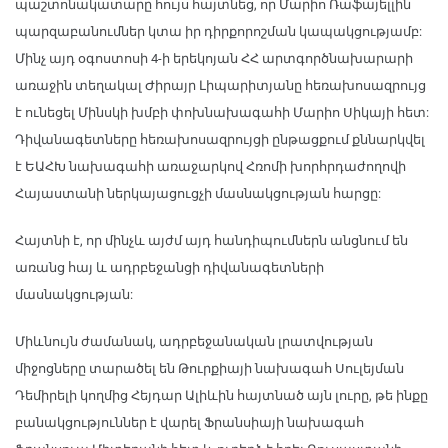
պաշտոնակատարը հույս հայտնեց, որ Մարիո Ռաֆայելլին
պարզաբանումներ կտա իր դիրքորոշման կապակցությամբ:
Մինչ այդ օգոստոսի 4-ի երեկոյան ՀՀ արտգործնախարարի
առաջին տեղակալ Ժիրայր Լիպարիտյանը հեռախոսազրույց
է ունեցել Մինսկի խմբի փոխնախագահի Մարիո Սիկայի հետ:
Դիվանագետները հեռախոսազրույցի ընթացքում քննարկվել
է ԵԱՀԽ նախագահի առաջարկով Հռոմի խորհրդաժողովի
Հայաստանի ներկայացուցչի մասնակցության հարցը:
Հայտնի է, որ մինչև այժմ այդ հանդիպումներն անցնում են
առանց հայ և ադրբեջանցի դիվանագետների
մասնակցության:
Միևնույն ժամանակ, ադրբեջանական լրատվության
միջոցները տարածել են Թուրքիայի նախագահ Սուլեյման
Դեմիրելի կողմից Հեյդար Ալիևին հայտնած այն լուրը, թե ինքը
բանակցություններ է վարել Ֆրանսիայի նախագահ