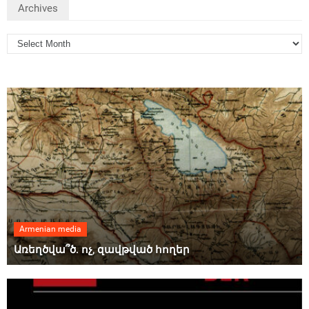
Archives
Armenian media
Առեղծվա՞ծ. ոչ, զավթված հողեր