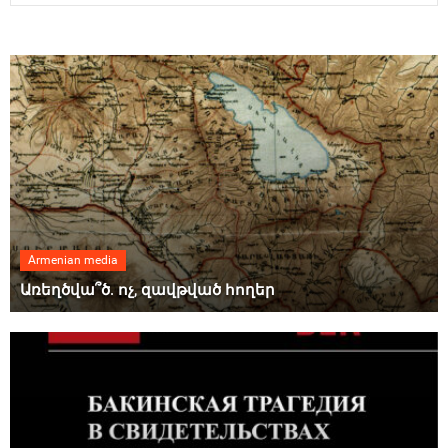
Armenian media
Առեղծվա՞ծ. ոչ, զավթված հողեր