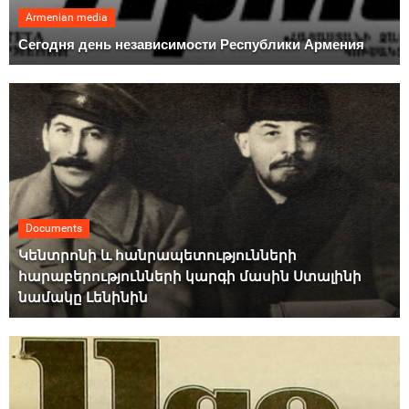
Armenian media
Сегодня день независимости Республики Армения
Documents
Կենտրոնի և հանրապետությունների
հարաբերությունների կարգի մասին Ստալինի
նամակը Լենինին