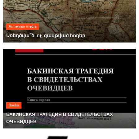
Armenian media
Առեղծվա՞ծ. ոչ, զավթված հողեր
Books
БАКИНСКАЯ ТРАГЕДИЯ В СВИДЕТЕЛЬСТВАХ
ОЧЕВИДЦЕВ