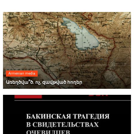
Armenian media
Առեղծվա՞ծ. ոչ, զավթված հողեր