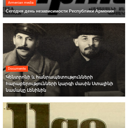
Armenian media
Сегодня день независимости Республики Армения
Documents
Կենտրոնի և հանրապետությունների
հարաբերությունների կարգի մասին Ստալինի
նամակը Լենինին