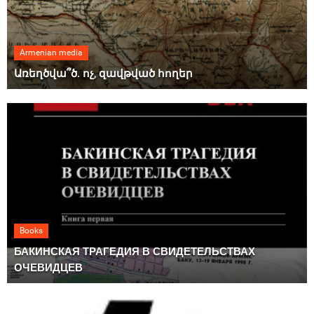
Armenian media
Առեղծվա՞ծ. ոչ, զավթված հողեր
Books
БАКИНСКАЯ ТРАГЕДИЯ В СВИДЕТЕЛЬСТВАХ
ОЧЕВИДЦЕВ