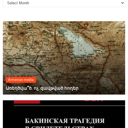
Armenian media
Առեղծվա՞ծ. ոչ, զավթված հողեր