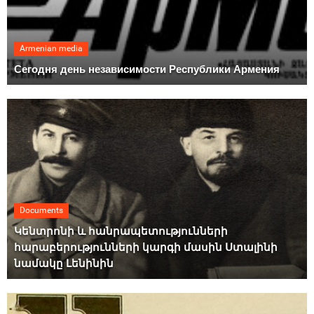
Armenian media
Сегодня день независимости Республики Армения
Documents
Կենտրոնի և հանրապետությունների
հարաբերությունների կարգի մասին Ստալինի
նամակը Լենինին