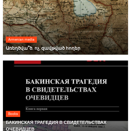
Armenian media
Առեղծվա՞ծ. ոչ, զավթված հողեր
Books
БАКИНСКАЯ ТРАГЕДИЯ В СВИДЕТЕЛЬСТВАХ
ОЧЕВИДЦЕВ