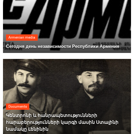
Armenian media
Сегодня день независимости Республики Армения
Documents
Կենտրոնի և հանրապետությունների
հարաբերությունների կարգի մասին Ստալինի
նամակը Լենինին