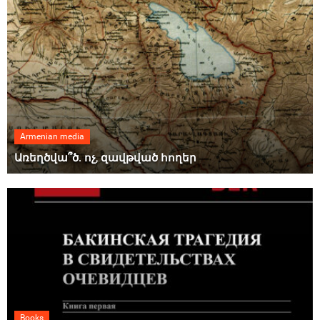
Armenian media
Առեղծվա՞ծ. ոչ, զավթված հողեր
Books