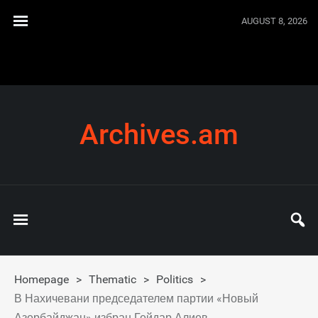
AUGUST 8, 2026
Archives.am
Homepage
>
Thematic
>
Politics
>
В Нахичевани председателем партии «Новый
Азербайджан» избран Гейдар Алиев