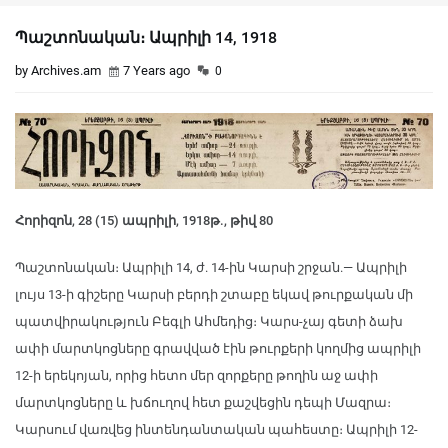
Պաշտոնական։ Ապրիլի 14, 1918
by Archives.am
7 Years ago
0
Հորիզոն, 28 (15) ապրիլի, 1918թ., թիվ 80
Պաշտոնական։ Ապրիլի 14, ժ. 14-ին Կարսի շրջան.— Ապրիլի
լույս 13-ի գիշերը Կարսի բերդի շտաբը եկավ թուրքական մի
պատվիրակություն Բեգլի Ահմեդից։ Կարս-չայ գետի ձախ
ափի մարտկոցները գրավված էին թուրքերի կողմից ապրիլի
12-ի երեկոյան, որից հետո մեր զորքերը թողին աջ ափի
մարտկոցները և խճուղով հետ քաշվեցին դեպի Մազրա։
Կարսում վառվեց ինտենդանտական պահեստը։ Ապրիլի 12-