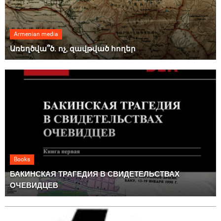
Armenian media
Առեղծվա՞ծ. ոչ, զավթված հողեր
Books
БАКИНСКАЯ ТРАГЕДИЯ В СВИДЕТЕЛЬСТВАХ
ОЧЕВИДЦЕВ