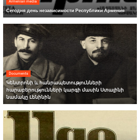
Armenian media
Сегодня день независимости Республики Армения
Documents
Կենտրոնի և հանրապետությունների
հարաբերությունների կարգի մասին Ստալինի
նամակը Լենինին