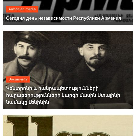
Armenian media
Сегодня день независимости Республики Армения
Documents
Կենտրոնի և հանրապետությունների
հարաբերությունների կարգի մասին Ստալինի
նամակը Լենինին