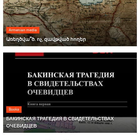
Armenian media
Առեղծվա՞ծ. ոչ, զավթված հողեր
Books
БАКИНСКАЯ ТРАГЕДИЯ В СВИДЕТЕЛЬСТВАХ
ОЧЕВИДЦЕВ