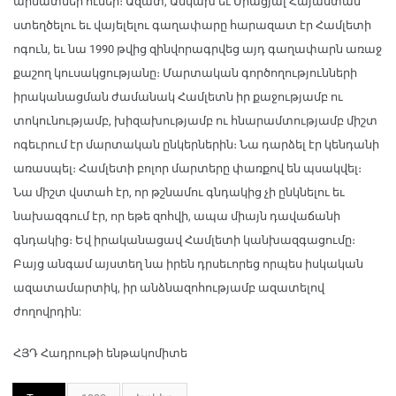
արմատներ ուներ։ Ազատ, Անկախ եւ Միացյալ Հայաստան
ստեղծելու եւ վայելելու գաղափարը հարազատ էր Համլետի
ոգուն, եւ նա 1990 թվից զինվորագրվեց այդ գաղափարն առաջ
քաշող կուսակցությանը։ Մարտական գործողությունների
իրականացման ժամանակ Համլետն իր քաջությամբ ու
տոկունությամբ, խիզախությամբ ու հնարամտությամբ միշտ
ոգեւրում էր մարտական ընկերներին։ Նա դարձել էր կենդանի
առասպել։ Համլետի բոլոր մարտերը փառքով են պսակվել։
Նա միշտ վստահ էր, որ թշնամու գնդակից չի ընկնելու եւ
նախազգում էր, որ եթե զոհվի, ապա միայն դավաճանի
գնդակից։ Եվ իրականացավ Համլետի կանխազգացումը։
Բայց անգամ այստեղ նա իրեն դրսեւորեց որպես իսկական
ազատամարտիկ, իր անձնազոհությամբ ազատելով
ժողովրդին:
ՀՅԴ Հադրութի ենթակոմիտե