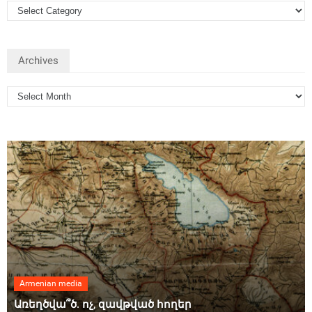
Archives
Armenian media
Առեղծվա՞ծ. ոչ, զավթված հողեր