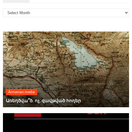
Armenian media
Առեղծվա՞ծ. ոչ, զավթված հողեր