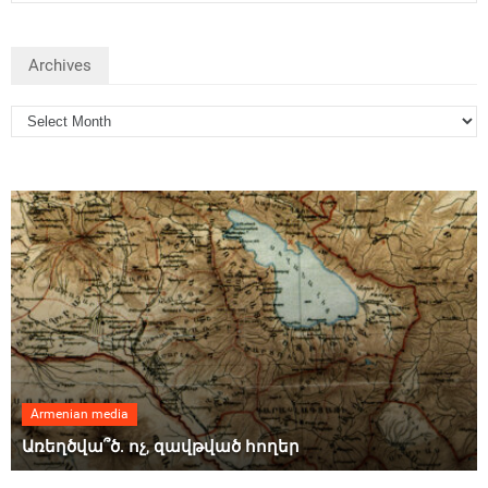
Archives
Armenian media
Առեղծվա՞ծ. ոչ, զավթված հողեր