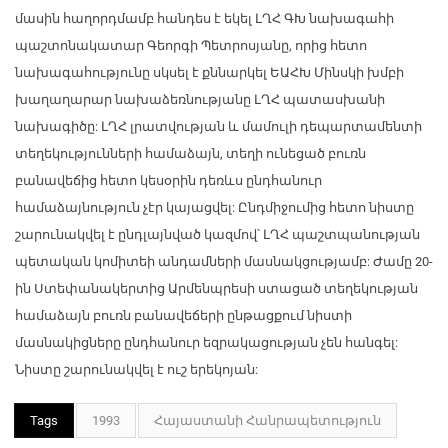
մասին հաղորդմամբ հանդես է եկել ԼՂՀ ԳԽ նախագահի
պաշտոնակատար Գեորգի Պետրոսյանը, որից հետո
նախագահությունը սկսել է քննարկել ԵԱՀԽ Մինսկի խմբի
խաղաղարար նախաձեռնությանը ԼՂՀ պատասխանի
նախագիծը: ԼՂՀ լրատվության և մամուլի դեպարտամենտի
տեղեկությունների համաձայն, տեղի ունեցած բուռն
բանավեճից հետո կեսօրին դեռևս ընդհանուր
համաձայնություն չէր կայացվել: Ընդմիջումից հետո նիստը
շարունակվել է ընդլայնված կազմով՝ ԼՂՀ պաշտպանության
պետական կոմիտեի անդամների մասնակցությամբ: Ժամը 20-
ին Ստեփանակերտից Արմենպրեսի ստացած տեղեկության
համաձայն բուռն բանավեճերի ընթացքում նիստի
մասնակիցները ընդհանուր եզրակացության չեն հանգել:
Նիստը շարունակվել է ուշ երեկոյան:
Tags
1993
Հայաստանի Հանրապետություն