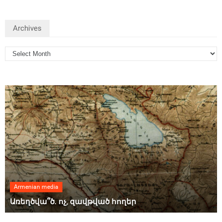
Archives
Armenian media
Առեղծվա՞ծ. ոչ, զավթված հողեր