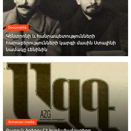
Documents
Կենտրոնի և հանրապետությունների
հարաբերությունների կարգի մասին Ստալինի
նամակը Լենինին
Armenian media
Բաքուն ձգձգում է համաձայնագիրը