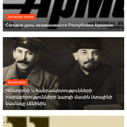
Armenian media
Сегодня день независимости Республики Армения
Documents
Կենտրոնի և հանրապետությունների
հարաբերությունների կարգի մասին Ստալինի
նամակը Լենինին