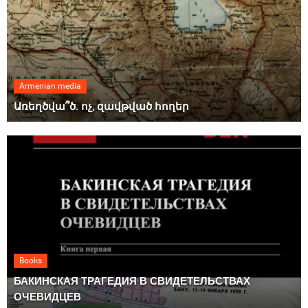
Armenian media
Առեղծվա՞ծ. ոչ, զավթված հողեր
Books
БАКИНСКАЯ ТРАГЕДИЯ В СВИДЕТЕЛЬСТВАХ
ОЧЕВИДЦЕВ