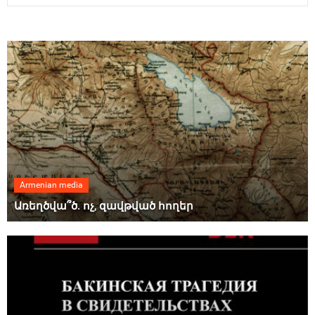
Armenian media
Առեղծվա՞ծ. ոչ, զավթված հողեր