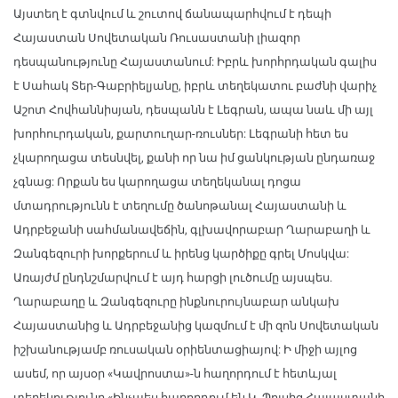
Այստեղ է գտնվում և շուտով ճանապարհվում է դեպի
Հայաստան Սովետական Ռուսաստանի լիազոր
դեսպանությունը Հայաստանում: Իբրև խորհրդական գալիս
է Սահակ Տեր-Գաբրիելյանը, իբրև տեղեկատու բաժնի վարիչ
Աշոտ Հովհաննիսյան, դեսպանն է Լեգրան, ապա նաև մի այլ
խորհուրդական, քարտուղար-ռուսներ: Լեգրանի հետ ես
չկարողացա տեսնվել, քանի որ նա իմ ցանկության ընդառաջ
չգնաց: Որքան ես կարողացա տեղեկանալ դոցա
մտադրությունն է տեղումը ծանոթանալ Հայաստանի և
Ադրբեջանի սահմանավեճին, գլխավորաբար Ղարաբաղի և
Զանգեզուրի խորքերում և իրենց կարծիքը գրել Մոսկվա:
Առայժմ ընդնշմարվում է այդ հարցի լուծումը այսպես.
Ղարաբաղը և Զանգեզուրը ինքնուրույնաբար անկախ
Հայաստանից և Ադրբեջանից կազմում է մի զոն Սովետական
իշխանությամբ ռուսական օրիենտացիայով: Ի միջի այլոց
ասեմ, որ այսօր «Կավրոստա»-ն հաղորդում է հետևյալ
տեղեկությունը «Ինչպես հաղորդում են Կ. Պոլսից Հայաստանի