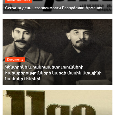
Armenian media
Сегодня день независимости Республики Армения
Documents
Կենտրոնի և հանրապետությունների
հարաբերությունների կարգի մասին Ստալինի
նամակը Լենինին