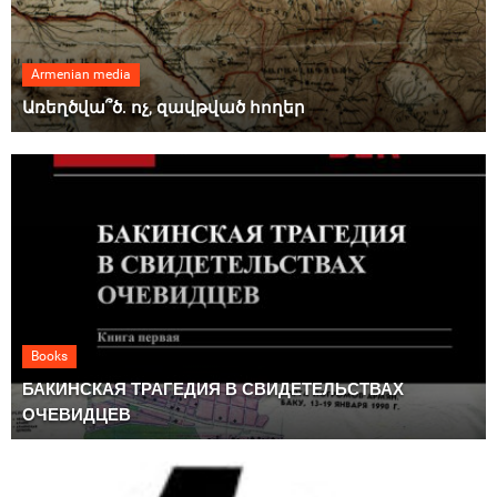
Armenian media
Առեղծվա՞ծ. ոչ, զավթված հողեր
Books
БАКИНСКАЯ ТРАГЕДИЯ В СВИДЕТЕЛЬСТВАХ
ОЧЕВИДЦЕВ