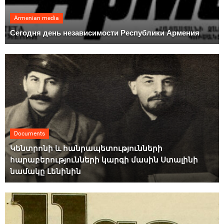
Armenian media
Сегодня день независимости Республики Армения
Documents
Կենտրոնի և հանրապետությունների
հարաբերությունների կարգի մասին Ստալինի
նամակը Լենինին