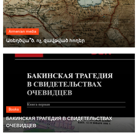
Armenian media
Առեղծվա՞ծ. ոչ, զավթված հողեր
Books
БАКИНСКАЯ ТРАГЕДИЯ В СВИДЕТЕЛЬСТВАХ
ОЧЕВИДЦЕВ