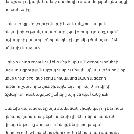
մասշտաբով, այլև համաշխարհային պատմության ընթացքի
տեսակետից։
Երկու փոքր ժողովուրդներ, ի հետևանք ռուսական
հեղափոխության, ազատագրվելով օտարի լուծից, այժմ
աշխարհի բախտը տնօրինողների կողմից ճանաչվում են
անկախ և ազատ։
Մենք ի սրտե ողջունում ենք մեր հարևան ժողովուրդների
ազատագրության արշալույսը ոչ միայն այն պատճառով, որ
մենք միշտ եղել ենք ջերմ կողմնակից մանր ազգերի
ինքնորոշման իրավունքի, այլև այն, որ հայ ժողովրդի
ճշմարիտ հասկացված շահերը այդ են պահանջում։
Անկախ Հայաստանը այն ժամանակ միայն կարող է նորմալ
կերպով զարգանալ, եթե անկախ լինեն և նրա հարևան
վրացի և թուրք ժողովուրդները, Անդրկովկասյան
ժողովուրդների համերաշխությունը կենսական պահանջ է