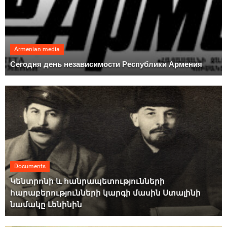
Armenian media
Сегодня день независимости Республики Армения
Documents
Կենտրոնի և հանրապետությունների
հարաբերությունների կարգի մասին Ստալինի
նամակը Լենինին