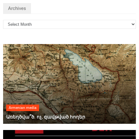
Archives
Armenian media
Առեղծվա՞ծ. ոչ, զավթված հողեր