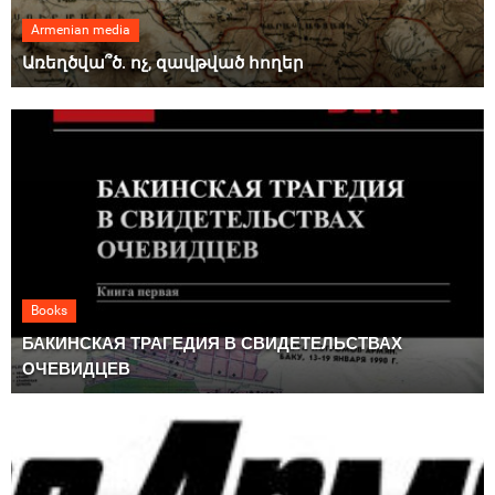
Armenian media
Առեղծվա՞ծ. ոչ, զավթված հողեր
Books
БАКИНСКАЯ ТРАГЕДИЯ В СВИДЕТЕЛЬСТВАХ
ОЧЕВИДЦЕВ