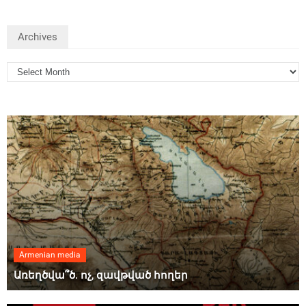
Archives
Armenian media
Առեղծվա՞ծ. ոչ, զավթված հողեր