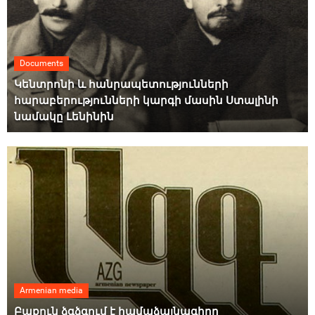
Documents
Կենտրոնի և հանրապետությունների
հարաբերությունների կարգի մասին Ստալինի
նամակը Լենինին
Armenian media
Բաքուն ձգձգում է համաձայնագիրը