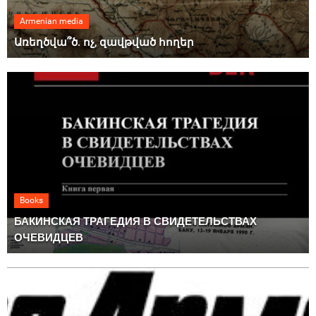
Armenian media
Առեղծվա՞ծ. ոչ, զավթված հողեր
Books
БАКИНСКАЯ ТРАГЕДИЯ В СВИДЕТЕЛЬСТВАХ
ОЧЕВИДЦЕВ