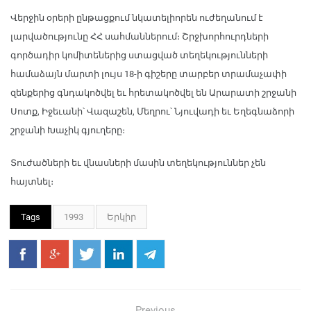
Վերջին օրերի ընթացքում նկատելիորեն ուժեղանում է
լարվածությունը ՀՀ սահմաններում։ Շրջխորհուրդների
գործադիր կոմիտեներից ստացված տեղեկությունների
համաձայն մարտի լույս 18-ի գիշերը տարբեր տրամաչափի
զենքերից գնդակոծվել եւ հրետակոծվել են Արարատի շրջանի
Սոտք, Իջեւանի՝ Վազաշեն, Մեղրու՝ Նյուվադի եւ Եղեգնաձորի
շրջանի Խաչիկ գյուղերը։
Տուժածների եւ վնասների մասին տեղեկություններ չեն
հայտնել։
Tags
1993
Երկիր
Previous