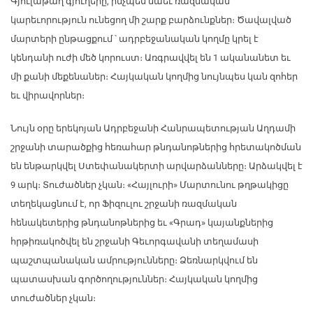
Գյուլաթաղ գյուղերը, ինչպես նաեւ ռազմական
կարեւորություն ունեցող մի շարք բարձունքներ։ Ծավալված
մարտերի ընթացքում ՝ ադրբեջանական կողմը կրել է
կենդանի ուժի մեծ կորուստ։ Առգրավվել են 1 ականանետ եւ
մի քանի մեքենաներ։ Հայկական կողմից նույնպես կան զոհեր
եւ վիրավորներ։
Նույն օրը երեկոյան Ադրբեջանի Հանրապետության Աղդամի
շրջանի տարածքից հեռահար թնդանոթներից հրետակոծման
են ենթարկվել Ստեփանակերտի արվարձանները։ Արձակվել է
9 արկ։ Տուժածներ չկան։ «Հայլուրի» Մարտունու թղթակիցը
տեղեկացնում է, որ Ֆիզուլու շրջանի ռազմական
հենակետերից թնդանոթներից եւ «Գրադ» կայանքներից
հրթիռակոծվել են շրջանի Գեւորգավանի տեղամասի
պաշտպանական ամրությունները։ Ձեռնարկվում են
պատասխան գործողություններ։ Հայկական կողմից
տուժածներ չկան։