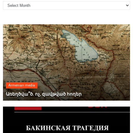
Armenian media
Առեղծվա՞ծ. ոչ, զավթված հողեր