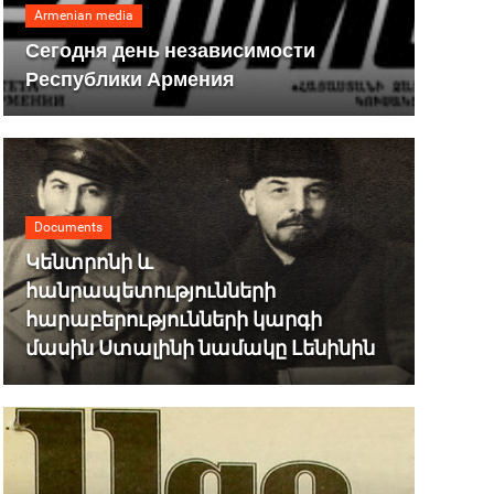
Armenian media
Сегодня день независимости
Республики Армения
Documents
Կենտրոնի և
հանրապետությունների
հարաբերությունների կարգի
մասին Ստալինի նամակը Լենինին