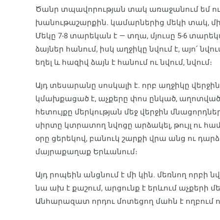
Ծանր տպավորության տակ առաջանում եմ ու 
խանութաշարքին. կամարներից մեկի տակ, միմ
Մեկը 7-8 տարեկան է — տղա, մյուսը 5-6 տարե
ձայներ հանում, իսկ աղջիկը նվում է, այո՛ նվու
եղել և հազիվ ձայն է հանում ու նվում, նվում։
Այդ տեսարանը սոսկալի է. որբ աղջիկը վերջին
կմախքացած է, աչքերը փոս ընկած, աղոտված,
հետույքը մերկության մեջ վերջին մնացորդներն
սիրտը կտրատող նվոցը արձակել, թույլ ու համ
օրը ցերեկով, բանուկ շարքի վրա անց ու դա
մայրաքաղաք Երևանում։
Այդ րոպեին անցնում է մի կին. մեռնող որբի նվ
նա ախ է քաշում, արցունք է երևում աչքերի մե
Անհարազատ որդու մոտեցող մահն է ողբում ո