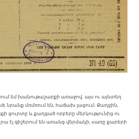
ցնում եմ խանութաշարքի առաջով. այս ու այնտեղ
ած, նրանք մռմռում են, հաճախ լացում։ Քաղցին,
նքի ցուրտը և քաղցած որբերը մերկությունից ու
 վրա էլ գիշերում են առանց վերմակի, սառը քարերի