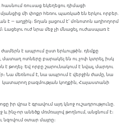
հասնում ռուսաց եկեղեցու դիմացի
յանցից մի փոքր հեռու պառկած են երկու որբեր.
կան է — աղջիկ։ Տղան լացում է՝ մոնոտոն աղիողորմ
մ։ Լացելու ուժ նրա մեջ չի մնացել, ուժասպառ է
 ժամերն է ապրում ըստ երևույթին. դեմքը
 մատաղ ոտները բարակել են ու չոփ կտրել, իսկ
 է թողել։ Եվ որբը շարունակում է նվալ, մարդու
ր։ Նա մեռնում է, նա ապրում է վերջին ժամը, նա
րձ կատարող բազմության կողքին, Հայաստանի
ոցը իր վրա է գրավում այդ կնոջ ուշադրությունը.
ջ և ինչ-որ անեծք մռմռալով թողնում, անցնում է։
ւ նզովում օտար մայրը։