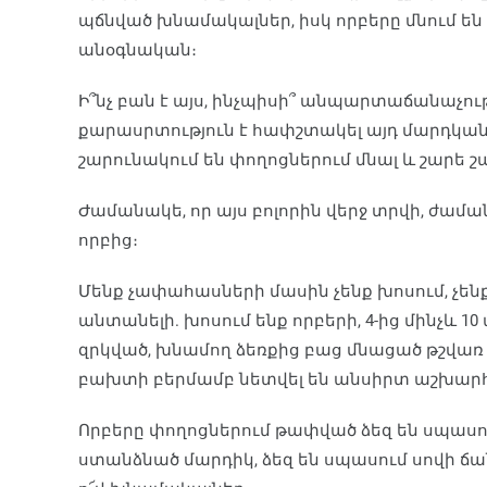
պճնված խնամակալներ, իսկ որբերը մնում ե
անօգնական։
Ի՞նչ բան է այս, ինչպիսի՞ անպարտաճանաչութ
քարասրտություն է հափշտակել այդ մարդկան
շարունակում են փողոցներում մնալ և շարե շա
Ժամանակե, որ այս բոլորին վերջ տրվի, ժամա
որբից։
Մենք չափահասների մասին չենք խոսում, չենք 
անտանելի. խոսում ենք որբերի, 4-ից մինչև 
զրկված, խնամող ձեռքից բաց մնացած թշվառ 
բախտի բերմամբ նետվել են անսիրտ աշխարհի 
Որբերը փողոցներում թափված ձեզ են սպասո
ստանձնած մարդիկ, ձեզ են սպասում սովի ճան