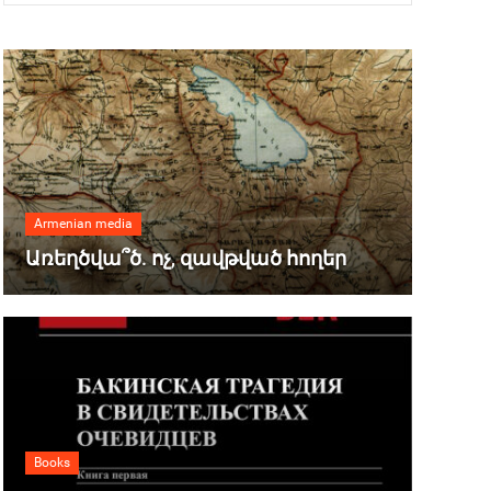
Armenian media
Առեղծվա՞ծ. ոչ, զավթված հողեր
Books