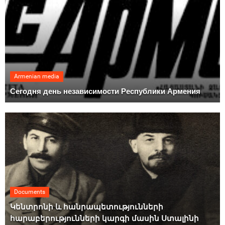
Armenian media
Сегодня день независимости Республики Армения
Documents
Կենտրոնի և հանրապետությունների
հարաբերությունների կարգի մասին Ստալինի