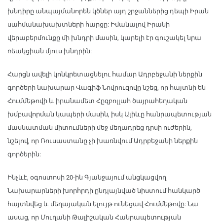
խնդիրը անպայմանորեն կծներ այդ շրջաններից դեպի Իրան
սահմանախախտների հարցը: Իմանալով Իրանի
վերաբերմունքը մի խնդրի մասին, կարելի էր գուշակել նրա
ռեակցիան մյուս խնդրին:
Հարցն ավելի կոնկրետացնելու համար Ադրբեջանի ներքին
գործերի նախարար Վագիֆ Նովրուզովը նշեց, որ հայտնի են
Հումմեթովի և իրանամետ Հըզբոլլահ ծայրահեղական
խմբավորման կապերի մասին, իսկ Ալիևը հանրապետության
մասնատման միտումների մեջ մեղադրեց դրսի ուժերին,
նշելով, որ Ռուսաստանը չի խառնվում Ադրբեջանի ներքին
գործերին:
Ինչևէ, օգոստոսի 20-ին Գյանջայում անցկացվող
Նախարարների խորհրդի ընդլայնված նիստում հանկարծ
հայտնվեց և մեղայական ելույթ ունեցավ Հումմեթովը: Նա
ասաց, որ Մուղանի Թալիշական Հանրապետության