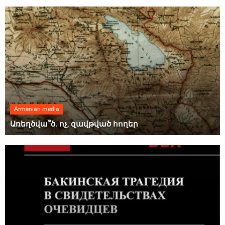
Armenian media
Առեղծվա՞ծ. ոչ, զավթված հողեր