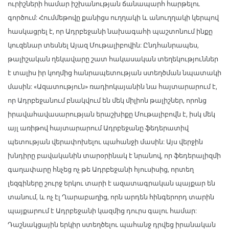
ուրիշների համար իշխանության ճանապարհ հարթելու
գործում: Հումմեթովը քանիցս ուղղակի և անուղղակի կերպով
հասկացրել է, որ Ադրբեջանի նախագահի պաշտոնում ինքը
կուզենար տեսնել Այազ Մութալիբովին: Ընդհանրապես,
թալիշական ղեկավարը շատ հակասական տեղեկություններ
է տալիս իր կողմից հանրապետության ստեղծման նպատակի
մասին: «Ազատություն» ռադիոկայանին նա հայտարարում է,
որ Ադրբեջանում բնակվում են մեկ միլիոն թալիշներ, որոնց
իրավահավասարության երաշխիքը Մութալիբովն է, իսկ մեկ
այլ առիթով հայտարարում Ադրբեջանը ֆեդերատիվ
պետության վերափոխելու պահանջի մասին: Այս վերջին
խնդիրը բավականին տարօրինակ է նրանով, որ ֆեդերալիզմի
գաղափարը հնչեց ոչ թե Ադրբեջանի հյուսիսից, որտեղ
լեզգիները շուրջ երկու տարի է ազատագրական պայքար են
տանում, և ոչ էլ Ղարաբաղից, որն արդեն հինգերորդ տարին
պայքարում է Ադրբեջանի կազմից դուրս գալու համար:
Դաշնակցային երկիր ստեղծելու պահանջ դրվեց իրանական