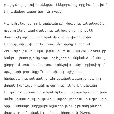
թալիշ ժողովրդով բնակեցված Լենքորանից, որը համարվում
էր համեմատաբար կայուն շրջան:
Կարելի է կարծել, որ Ադրբեջանում իշխանության անցած նոր
ուժերը ֆեդերատիվ պետության խայծը փորձում են
մատուցել այդ կայսրության մյուս ժողովուրդներին:
Ադրբեջանի նախկին նախագահ Էլչիբեյը Ալիքրամ
Հումմեթովի անձնական թշնամին է: Սակայն Հումմեթովն իր
հանրապետությունը հռչակեց Էլչիբեյի անկման ժամանակ,
ընդորում առատորեն օգտագործելով «պանթուրքիզմի դեմ
պայքարի» լոզունգը: Պարսկախոս թալիշների
ինքնավարության ստեղծումը, բնականաբար, չէր կարող
վրիպել հարևան Իրանի ուշադրությունից: Ադրբեջանը
Մուղանի Հանրապետության երկամսյա գոյությունից խիստ
անհանգստացավ միայն Վելայաթիի Ադրբեջանում գտնվելու
օրը, կամենալով վերջինիս ուշադրությունը բևեռել խնդրի
վրա: Եվ դա բնական էր, քանի որ Ֆիզուլու և Ջեբրայիլի