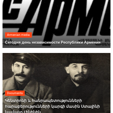
Armenian media
Сегодня день независимости Республики Армения
Documents
Կենտրոնի և հանրապետությունների
հարաբերությունների կարգի մասին Ստալինի
նամակը Լենինին