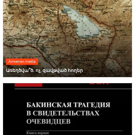
Armenian media
Առեղծվա՞ծ. ոչ, զավթված հողեր