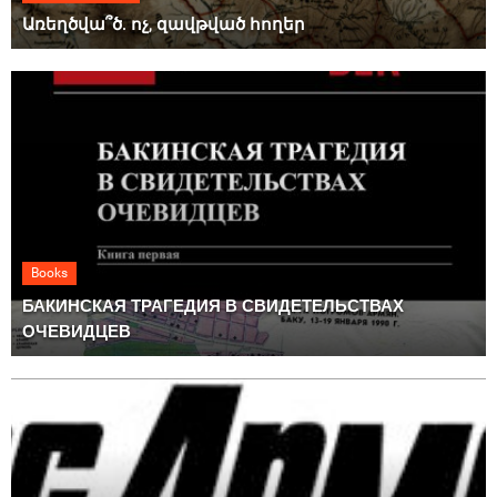
Առեղծվա՞ծ. ոչ, զավթված հողեր
Books
БАКИНСКАЯ ТРАГЕДИЯ В СВИДЕТЕЛЬСТВАХ
ОЧЕВИДЦЕВ