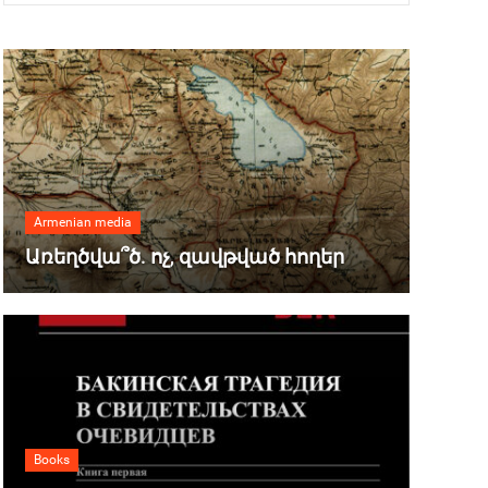
Armenian media
Առեղծվա՞ծ. ոչ, զավթված հողեր
Books