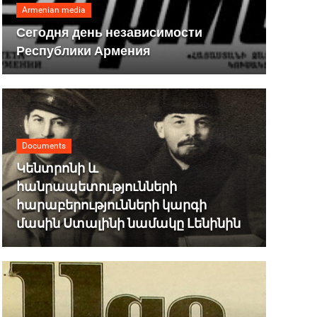
Armenian media
Сегодня день независимости
Республики Армения
Documents
Կենտրոնի և
հանրապետությունների
հարաբերությունների կարգի
մասին Ստալինի նամակը Լենինին