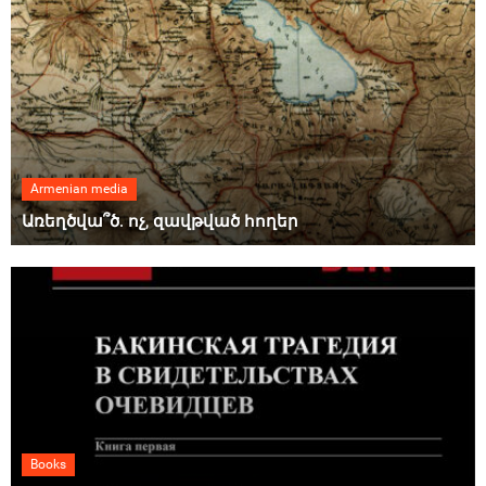
Armenian media
Առեղծվա՞ծ. ոչ, զավթված հողեր
Books