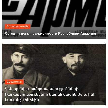
Armenian media
Сегодня день независимости Республики Армения
Documents
Կենտրոնի և հանրապետությունների
հարաբերությունների կարգի մասին Ստալինի
նամակը Լենինին