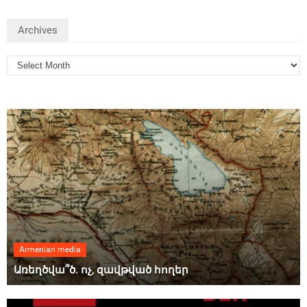
Archives
Armenian media
Առեղծվա՞ծ. ոչ, զավթված հողեր