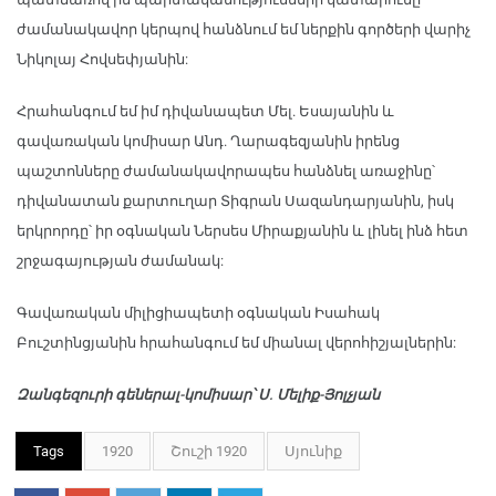
ժամանակավոր կերպով հանձնում եմ ներքին գործերի վարիչ
Նիկոլայ Հովսեփյանին:
Հրահանգում եմ իմ դիվանապետ Մել. Եսայանին և
գավառական կոմիսար Անդ. Ղարագեզյանին իրենց
պաշտոնները ժամանակավորապես հանձնել առաջինը՝
դիվանատան քարտուղար Տիգրան Սազանդարյանին, իսկ
երկրորդը՝ իր օգնական Ներսես Միրաքյանին և լինել ինձ հետ
շրջագայության ժամանակ:
Գավառական միլիցիապետի օգնական Իսահակ
Բուշտինցյանին հրահանգում եմ միանալ վերոհիշյալներին:
Զանգեզուրի գեներալ-կոմիսար՝ Ս. Մելիք-Յոլչյան
Tags
1920
Շուշի 1920
Սյունիք