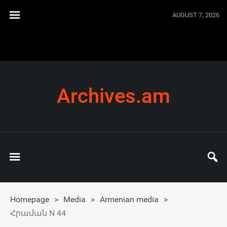
AUGUST 7, 2026
Archives.am
Homepage
>
Media
>
Armenian media
>
Հրաման N 44