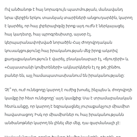
Ով անծանոթ է հայ նորագույն պատմության, մանավանդ
նրա վերջին երկու տասնյակ տարիների անցուդարձին, կարող
է կարծել, որ հայ լիբերալիզմը իրոք այդ ուժն է ներկայացել.
հայ կադետը, հայ պրոգրեսիստը, այսօր էլ,
կերպարանափոխված նորածին Հայ Ժողովրդական
կուսակցությունը հայ իրականության մեջ իրոք ակտիվ
քաղաքականություն է վարել, բնականաբար էլ, «ճյուղերի» և
«Հայաստանի կոմիտեների» ակնարկներն էլ ոչ թե շինծու
բաներ են, այլ համապատասխանում են իրականությանը:
Չէ՞ որ, ուժ ունեցողը կարող է ուժից խոսել, ինչպես և ժողովրդի
կամքը իր հետ ունեցողը՝ այդ կամքից: Սա է տրամաբանական
հետևանքը, որ կարող է եզրակացնել յուրաքանչյուր միամիտ
հավատացող: Իսկ որ միամիտներ ու հայ իրականությանն
անծանոթներ կարող են լինել մեր մեջ, դա զարմանալի չէ: