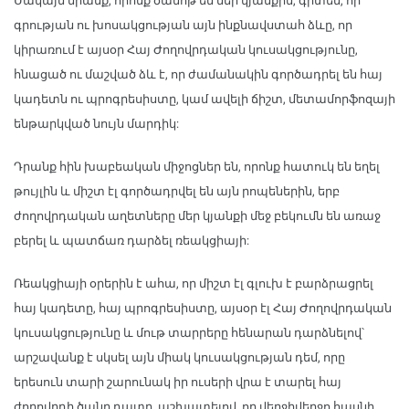
Սակայն նրանք, որոնք ծանոթ են մեր կյանքին, գիտեն, որ
գրության ու խոսակցության այն ինքնավստահ ձևը, որ
կիրառում է այսօր Հայ Ժողովրդական կուսակցությունը,
հնացած ու մաշված ձև է, որ ժամանակին գործադրել են հայ
կադետն ու պրոգրեսիստը, կամ ավելի ճիշտ, մետամորֆոզայի
ենթարկված նույն մարդիկ:
Դրանք հին խաբեական միջոցներ են, որոնք հատուկ են եղել
թույլին և միշտ էլ գործադրվել են այն րոպեներին, երբ
ժողովրդական աղետները մեր կյանքի մեջ բեկումն են առաջ
բերել և պատճառ դարձել ռեակցիայի:
Ռեակցիայի օրերին է ահա, որ միշտ էլ գլուխ է բարձրացրել
հայ կադետը, հայ պրոգրեսիստը, այսօր էլ Հայ Ժողովրդական
կուսակցությունը և մութ տարրերը հենարան դարձնելով՝
արշավանք է սկսել այն միակ կուսակցության դեմ, որը
երեսուն տարի շարունակ իր ուսերի վրա է տարել հայ
ժողովրդի ծանր դատը, աշխատելով, որ վերջիվերջո հասնի