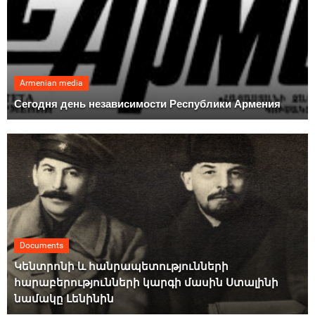
Armenian media
Сегодня день независимости Республики Армения
Documents
Կենտրոնի և հանրապետությունների
հարաբերությունների կարգի մասին Ստալինի
նամակը Լենինին