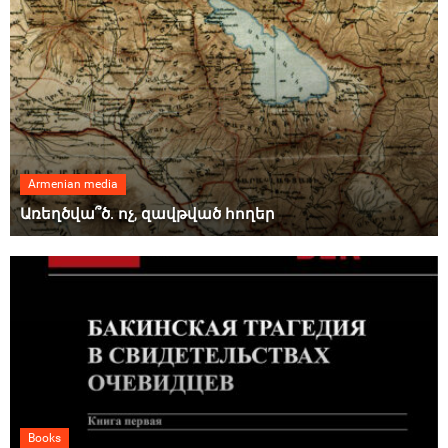
Armenian media
Առեղծվա՞ծ. ոչ, զավթված հողեր
Books