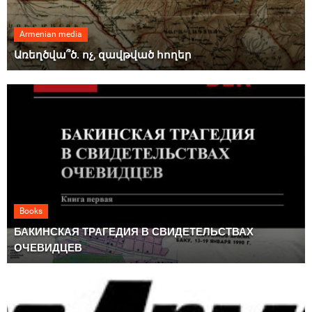
Armenian media
Առեղծվա՞ծ. ոչ, զավթված հողեր
Books
БАКИНСКАЯ ТРАГЕДИЯ В СВИДЕТЕЛЬСТВАХ
ОЧЕВИДЦЕВ