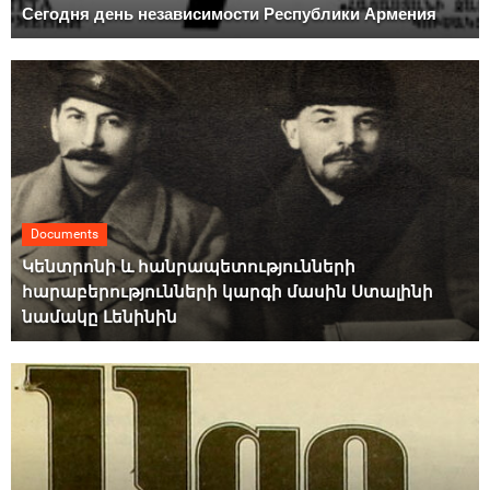
Сегодня день независимости Республики Армения
Documents
Կենտրոնի և հանրապետությունների
հարաբերությունների կարգի մասին Ստալինի
նամակը Լենինին