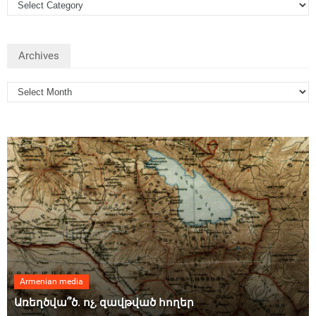
Archives
Armenian media
Առեղծվա՞ծ. ոչ, զավթված հողեր