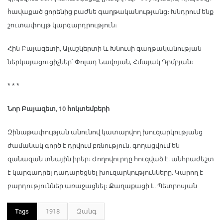
հավաքած ցորենից բաժնե գաղթականությանց։ Խնդրում ենք
շուտափույթ կարգարդրություն։
Հին Բայազետի, Ալաշկերտի և Խնուսի գաղթականության
ներկայացուցիչներ՝ Փոլադ Նավոյան, Հմայակ Դրմբյան։
* * *
Նոր Բայազետ, 10 հոկտեմբերի
Զինաթափության անունով կատարվող խուզարկությանց
ժամանակ գործ է դրվում բռնություն. գողացվում են
զանազան տնային իրեր։ Ժողովուրդը հուզված է. անհրաժեշտ
է կարգադրել դադարեցնել խուզարկությունները. Կարող է
բարդություններ առաջացնել։ Քաղաքացի Լ. Պետրոսյան
Tags
1918
Զանգ