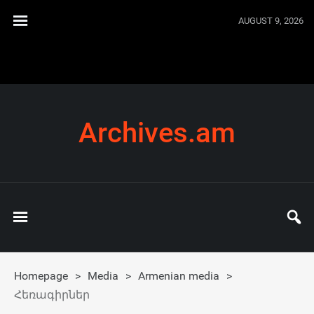
AUGUST 9, 2026
Archives.am
Homepage
>
Media
>
Armenian media
>
Հեռագիրներ