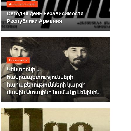
Armenian media
Сегодня день независимости
Республики Армения
Documents
Կենտրոնի և
հանրապետությունների
հարաբերությունների կարգի
մասին Ստալինի նամակը Լենինին