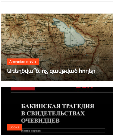
Armenian media
Առեղծվա՞ծ. ոչ, զավթված հողեր
Books