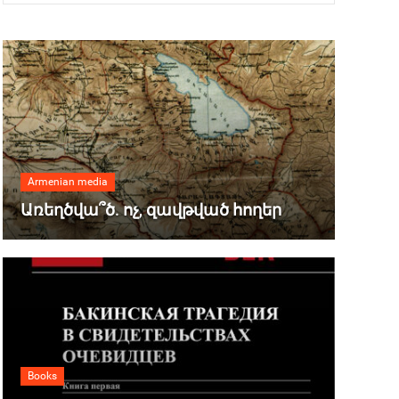
Armenian media
Առեղծվա՞ծ. ոչ, զավթված հողեր
Books