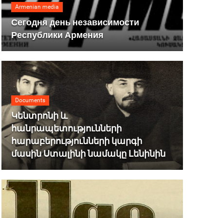
Armenian media
Сегодня день независимости
Республики Армения
Documents
Կենտրոնի և
հանրապետությունների
հարաբերությունների կարգի
մասին Ստալինի նամակը Լենինին