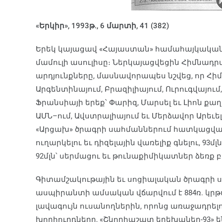
«Երկիր», 1993թ., 6 մարտի, 41 (382)
Երեկ կայացավ «Հայաստան» համահայկական
մամուլի ասուլիսը։ Ներկայացվեցին Հիմնա
արդյունքները, մասնավորապես նշվեց, որ Հ
Արգենտինայում, Բրազիլիայում, Ուրուգվայում
Ֆրանսիայի երեք՝ Փարիզ, Մարսել եւ Լիոն ք
ԱՄՆ–ում, Ավստրալիայում եւ Մերձավոր Արեւ
«Արցախ» ծրագրի սահմաններում հատկացված 200
ուղարկելու եւ դիզելային վառելիք գնելու, 9
92մլն՝ սերմացու եւ թունաքիմիկատներ ձեռք բ
Գիտամշակութային եւ սոցիալական ծրագրի ս
ասպիրանտի ամսական վճարվում է 884ռ. կրթա
լավագույն ուսանողներին, որոնց առաջադրել
խորհուրդները, «Շնորհաշատ երեխաներ-93» 