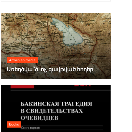
Armenian media
Առեղծվա՞ծ. ոչ, զավթված հողեր
Books