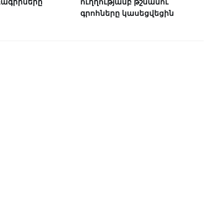
ռագիրները
ուղղությամբ թշնամու
գրոհները կասեցվեցին