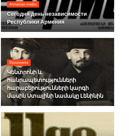
Armenian media
Сегодня день независимости
Республики Армения
Documents
Կենտրոնի և
հանրապետությունների
հարաբերությունների կարգի
մասին Ստալինի նամակը Լենինին