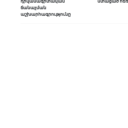
դիվանագիտական
ստացած հե
ճանաչման
աշխարհագրությունը